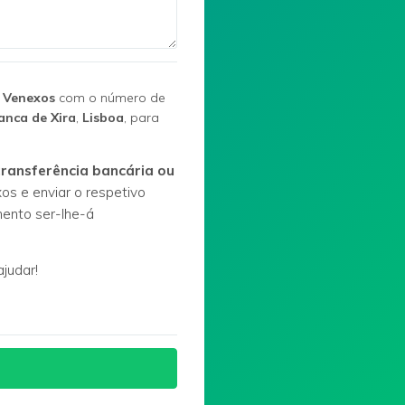
 Venexos
com o número de
ranca de Xira
,
Lisboa
, para
transferência bancária ou
 e enviar o respetivo
mento ser-lhe-á
judar!