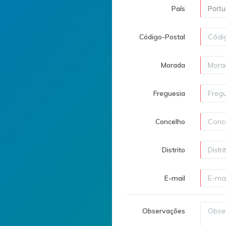
País
Portu
Código-Postal
Morada
Freguesia
Concelho
Distrito
E-mail
Observações