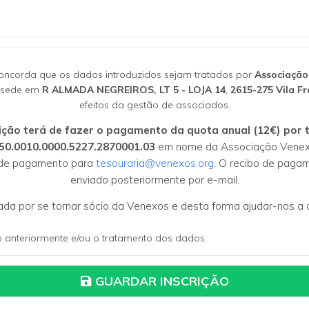
 concorda que os dados introduzidos sejam tratados por
Associação
 sede em
R ALMADA NEGREIROS, LT 5 - LOJA 14
,
2615-275
Vila F
efeitos da gestão de associados.
rição terá de fazer o pagamento da quota anual (12€) por 
50.0010.0000.5227.2870001.03
em nome da Associação Venexos
 de pagamento para
tesouraria@venexos.org
. O recibo de paga
enviado
posteriormente
por e-mail.
ada por se tornar sócio da Venexos e desta forma ajudar-nos a a
anteriormente e/ou o tratamento dos dados.
GUARDAR INSCRIÇÃO